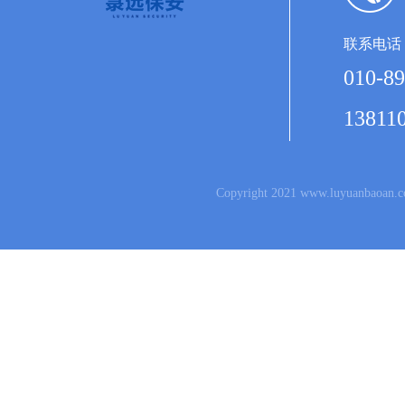
联系电话
010-89
13811
Copyright 2021 www.luyuanb